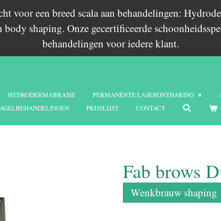
echt voor een breed scala aan behandelingen: Hydrode
 body shaping. Onze gecertificeerde schoonheidsspec
behandelingen voor iedere klant.
HYDRODERMABRASIE
PERMANENTE LASERONTHARING
AGELBEHANDELINGEN
PRIJSLIJST
CONTACT
Fab brows D
Wenkbrauw shaping