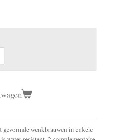
lwagen
ct gevormde wenkbrauwen in enkele
 is water resistent. 2 complementaire