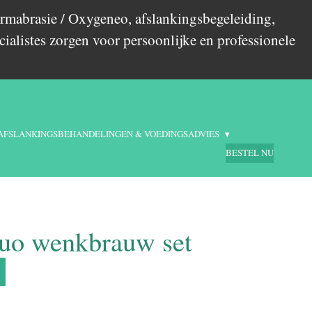
rmabrasie / Oxygeneo, afslankingsbegeleiding,
ialistes zorgen voor persoonlijke en professionele
AFSLANKINGSBEHANDELINGEN & VOEDINGSADVIES
BESTEL NU
uo wenkbrauw set