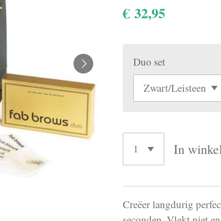
€ 32,95
Duo set
In winke
Creëer langdurig perfe
seconden. Vlekt niet en