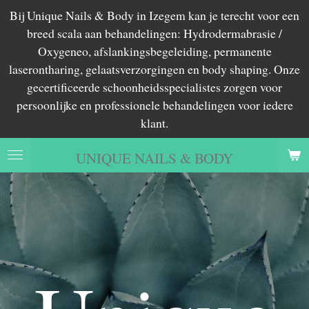
Bij Unique Nails & Body in Izegem kan je terecht voor een
Ga
breed scala aan behandelingen: Hydrodermabrasie /
direct
Oxygeneo, afslankingsbegeleiding, permanente
naar
laserontharing, gelaatsverzorgingen en body shaping. Onze
de
gecertificeerde schoonheidsspecialistes zorgen voor
hoofdinhoud
persoonlijke en professionele behandelingen voor iedere
klant.
UNIQUE NAILS & BODY