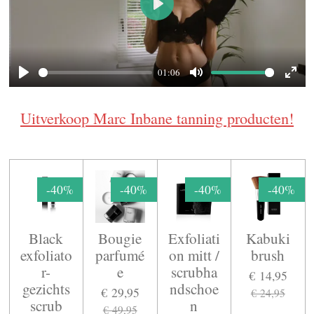
P
l
a
01:06
y
P
M
E
l
u
n
Uitverkoop Marc Inbane tanning producten!
a
t
t
y
e
e
r
-40%
-40%
-40%
-40%
f
u
l
Black
Bougie
Exfoliati
Kabuki
exfoliato
parfumé
on mitt /
brush
l
r-
e
scrubha
€ 14,95
s
gezichts
ndschoe
€ 29,95
€ 24,95
c
scrub
n
€ 49,95