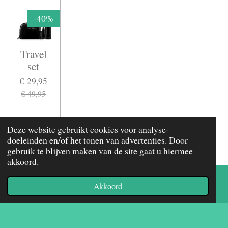
-40%
Travel
set
€ 29,95
€ 49,95
In winkelwagen
Deze website gebruikt cookies voor analyse-
doeleinden en/of het tonen van advertenties. Door
gebruik te blijven maken van de site gaat u hiermee
akkoord.
F
I
a
n
c
s
Akkoord
E-mailadres
Telefoonnummer
Kaart
Facebook
e
t
b
a
o
g
contact