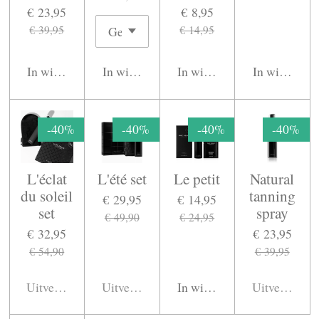
r
€ 23,95
€ 8,95
e
€ 39,95
€ 14,95
e
n
In winkelwagen
In winkelwagen
In winkelwagen
In winkelwa
-40%
-40%
-40%
-40%
L'éclat
L'été set
Le petit
Natural
du soleil
tanning
€ 29,95
€ 14,95
set
spray
€ 49,90
€ 24,95
€ 32,95
€ 23,95
€ 54,90
€ 39,95
Uitverkocht
Uitverkocht
In winkelwagen
Uitverkocht