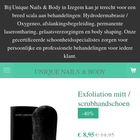
Bij Unique Nails & Body in Izegem kan je terecht voor een
Ga
breed scala aan behandelingen: Hydrodermabrasie /
direct
Oxygeneo, afslankingsbegeleiding, permanente
naar
laserontharing, gelaatsverzorgingen en body shaping. Onze
de
gecertificeerde schoonheidsspecialistes zorgen voor
hoofdinhoud
persoonlijke en professionele behandelingen voor iedere
klant.
UNIQUE NAILS & BODY
Exfoliation mitt /
scrubhandschoen
-40%
€ 8,95
€ 14,95