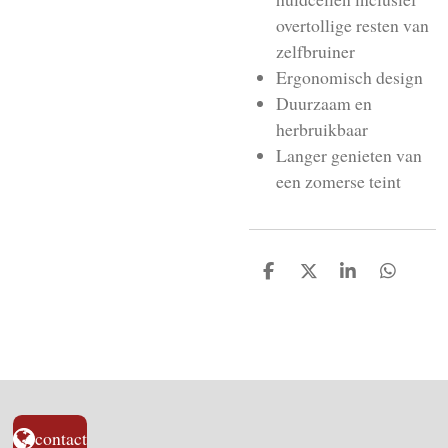
overtollige resten van
zelfbruiner
Ergonomisch design
Duurzaam en
herbruikbaar
Langer genieten van
een zomerse teint
D
D
S
D
e
e
h
e
l
e
a
l
e
l
r
e
n
e
n
contact