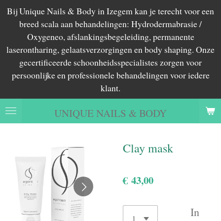
Bij Unique Nails & Body in Izegem kan je terecht voor een
Ga
breed scala aan behandelingen: Hydrodermabrasie /
direct
Oxygeneo, afslankingsbegeleiding, permanente
naar
laserontharing, gelaatsverzorgingen en body shaping. Onze
de
gecertificeerde schoonheidsspecialistes zorgen voor
hoofdinhoud
persoonlijke en professionele behandelingen voor iedere
klant.
UNIQUE NAILS & BODY
Clay mask
€ 43,00
In