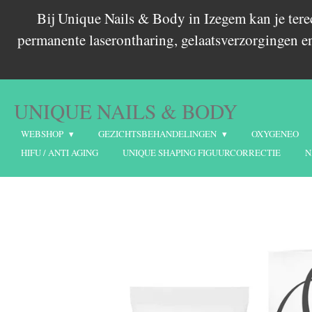
Bij Unique Nails & Body in Izegem kan je ter
Ga
permanente laserontharing, gelaatsverzorgingen en
direct
naar
de
hoofdinhoud
UNIQUE NAILS & BODY
WEBSHOP
GEZICHTSBEHANDELINGEN
OXYGENEO
HIFU / ANTI AGING
UNIQUE SHAPING FIGUURCORRECTIE
N