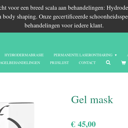
echt voor een breed scala aan behandelingen: Hydrode
 body shaping. Onze gecertificeerde schoonheidsspec
behandelingen voor iedere klant.
HYDRODERMABRASIE
PERMANENTE LASERONTHARING
AGELBEHANDELINGEN
PRIJSLIJST
CONTACT
Gel mask
€ 45,00