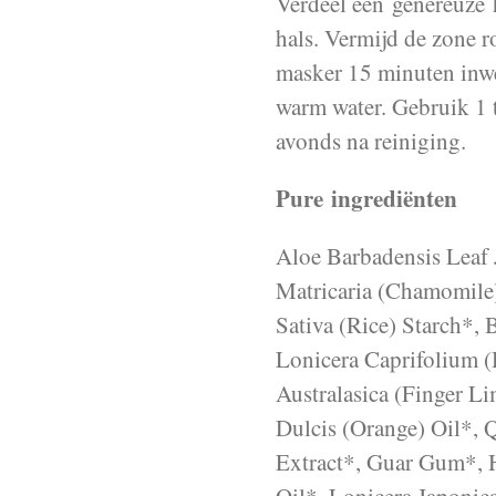
Verdeel een genereuze h
hals. Vermijd de zone r
masker 15 minuten inwe
warm water. Gebruik 1 t
avonds na reiniging.
Pure ingrediënten
Aloe Barbadensis Leaf 
Matricaria (Chamomile)
Sativa (Rice) Starch*, 
Lonicera Caprifolium (
Australasica (Finger L
Dulcis (Orange) Oil*, 
Extract*, Guar Gum*, 