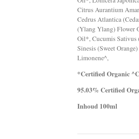
Oil*, Lonicera Japonic
Citrus Aurantium Amar
Cedrus Atlantica (Ced
(Ylang Ylang) Flower O
Oil*, Cucumis Sativus 
Sinesis (Sweet Orange)
Limonene^,
*Certified Organic ^Co
95.03% Certified Org
Inhoud 100ml