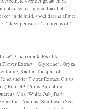
oeveelheid over het gelaat en de
ond de ogen en lippen. Laat het
rken in de huid, spoel daarna af met
ot 2 keer per week, `s morgens of `s
Juice*, Chamomilla Recutita
 Flower Extract*, Glycerine*, Oryza
Bentonite, Kaolin, Tocopherol,
Honeysuckle) Flower Extract, Citrus
ime) Extract*, Citrus Aurantium
Quercus Alba (White Oak) Bark
Helianthus Annuus (Sunflower) Seed