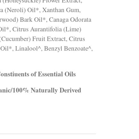
a (Honeysuckle) Flower Extract,
a (Neroli) Oil*, Xanthan Gum,
arwood) Bark Oil*, Canaga Odorata
il*, Citrus Aurantifolia (Lime)
(Cucumber) Fruit Extract, Citrus
 Oil*, Linalool^, Benzyl Benzoate^,
nstiuents of Essential Oils
anic/100% Naturally Derived