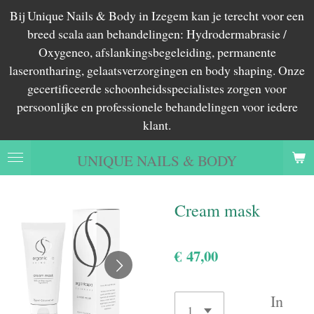
Bij Unique Nails & Body in Izegem kan je terecht voor een
Ga
breed scala aan behandelingen: Hydrodermabrasie /
direct
Oxygeneo, afslankingsbegeleiding, permanente
naar
laserontharing, gelaatsverzorgingen en body shaping. Onze
de
gecertificeerde schoonheidsspecialistes zorgen voor
hoofdinhoud
persoonlijke en professionele behandelingen voor iedere
klant.
UNIQUE NAILS & BODY
Cream mask
€ 47,00
In