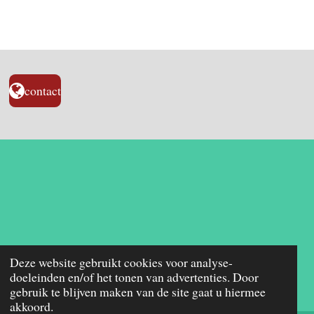
l
e
a
l
e
l
r
e
n
e
n
contact
Deze website gebruikt cookies voor analyse-
doeleinden en/of het tonen van advertenties. Door
gebruik te blijven maken van de site gaat u hiermee
akkoord.