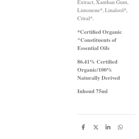
Extract, Xanthan Gum,
Limonene^, Linalool^,
Citral^.
*Certified Organic
^Constituents of
Essential Oils
86.41% Certified
Organic/100%
Naturally Derived
Inhoud 75ml
D
D
S
D
e
e
h
e