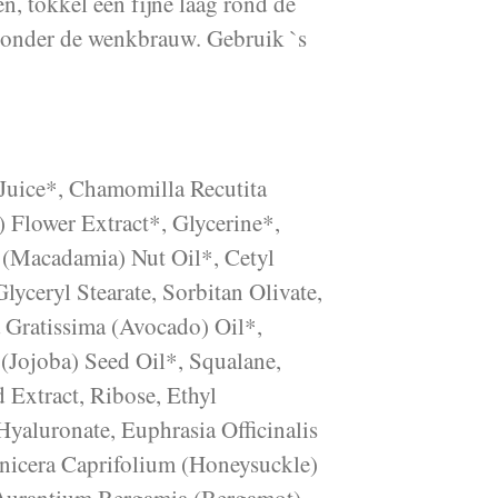
, tokkel een fijne laag rond de
 onder de wenkbrauw. Gebruik `s
Juice*, Chamomilla Recutita
 Flower Extract*, Glycerine*,
 (Macadamia) Nut Oil*, Cetyl
lyceryl Stearate, Sorbitan Olivate,
a Gratissima (Avocado) Oil*,
Jojoba) Seed Oil*, Squalane,
 Extract, Ribose, Ethyl
aluronate, Euphrasia Officinalis
onicera Caprifolium (Honeysuckle)