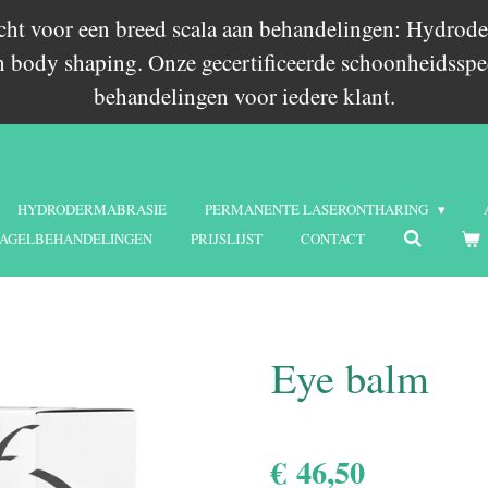
echt voor een breed scala aan behandelingen: Hydrode
 body shaping. Onze gecertificeerde schoonheidsspec
behandelingen voor iedere klant.
HYDRODERMABRASIE
PERMANENTE LASERONTHARING
AGELBEHANDELINGEN
PRIJSLIJST
CONTACT
Eye balm
€ 46,50