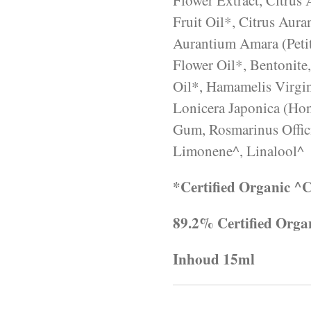
Flower Extract, Citrus
Fruit Oil*, Citrus Aura
Aurantium Amara (Petit
Flower Oil*, Bentonite
Oil*, Hamamelis Virgin
Lonicera Japonica (Hon
Gum, Rosmarinus Offici
Limonene^, Linalool^
*Certified Organic ^Co
89.2% Certified Orga
Inhoud 15ml