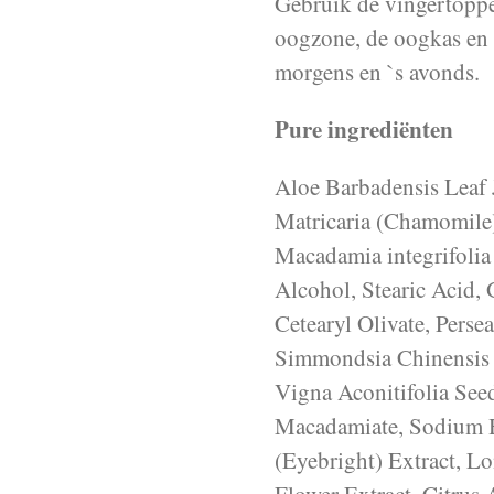
Gebruik de vingertoppen
oogzone, de oogkas en
morgens en `s avonds.
Pure ingrediënten
Aloe Barbadensis Leaf 
Matricaria (Chamomile)
Macadamia integrifolia
Alcohol, Stearic Acid, G
Cetearyl Olivate, Perse
Simmondsia Chinensis (
Vigna Aconitifolia Seed
Macadamiate, Sodium Hy
(Eyebright) Extract, L